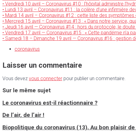
• Vendredi 10 avril – Coronavirus #10 : l’hôpital administre l’h
• Lundi 13 avril – Coronavirus #11 : la colère d’une infirmière 
• Mardi 14 avril – Coronavirus #12 : cette liste des symptômes d
• Mercredi 15 avril – Coronavirus #13 : « Dans notre service, q
• Jeudi 16 avril — Coronavirus #14 : hors du protocole, le doute
• Vendredi 17 avril — Coronavirus #15 : « Cette pandémie n’a pas
• Samedi 18 – Dimanche 19 avril — Coronavirus #16 : gestion de l
coronavirus
Laisser un commentaire
Vous devez
vous connecter
pour publier un commentaire.
Sur le même sujet
Le coronavirus est-il réactionnaire ?
De l’air, de l’air !
Biopolitique du coronavirus (13). Au bon plaisir d