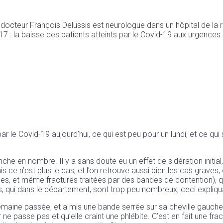
e docteur François Delussis est neurologue dans un hôpital de la r
7 : la baisse des patients atteints par le Covid-19 aux urgences 
par le Covid-19 aujourd’hui, ce qui est peu pour un lundi, et ce 
e en nombre. Il y a sans doute eu un effet de sidération initial
 n’est plus le cas, et l’on retrouve aussi bien les cas graves, 
, et même fractures traitées par des bandes de contention), que
s, qui dans le département, sont trop peu nombreux, ceci expliqu
 passée, et a mis une bande serrée sur sa cheville gauche qui av
ur ne passe pas et qu’elle craint une phlébite. C’est en fait une fr