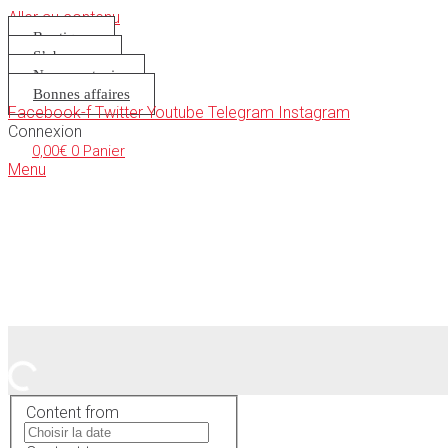
Aller au contenu
Boutique
S’abonner
Nous soutenir
Bonnes affaires
Facebook-f
Twitter
Youtube
Telegram
Instagram
Connexion
0,00
€
0
Panier
Menu
Content from