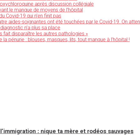
ydroxychloroquine après discussion collégiale
devant le manque de moyens de l’hôpital
u Covid-19 qui n’en finit pas
uatre aides-soignantes ont été touchées par le Covid-19. On atten
 diagnostic n’a plus sa place
 fait disparaître les autres pathologies »
a pénurie : blouses, masques, lits, tout manque à l’hôpital !
e l’immigration : nique ta mère et rodéos sauvages