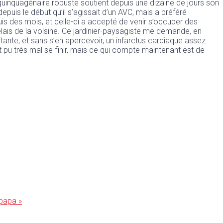
quinquagénaire robuste soutient depuis une dizaine de jours son
 depuis le début qu’il s’agissait d’un AVC, mais a préféré
epuis des mois, et celle-ci a accepté de venir s’occuper des
 relais de la voisine. Ce jardinier-paysagiste me demande, en
itante, et sans s’en apercevoir, un infarctus cardiaque assez
it pu très mal se finir, mais ce qui compte maintenant est de
 papa »