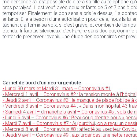
me demande s’il est possible de dire à sa fille au téléphone q
bras paralysé. Il est veuf, avec deux enfants de 5 et 7 ans à charg
temporiser. Finalement, le bon sens a pris le dessus, il a contac
enfants. Elle a besoin d’une autorisation pour cela, nous la lui 
tâchant d’affermir sa voix, si c’est grave, et combien de temps 
étendu. Infarctus silencieux, c’est-à-dire sans douleur, comme c
tenter de préserver l’avenir. Une étude des coronaires est pré
Carnet de bord d’un néo-urgentiste
• Lundi 30 mars et Mardi 31 mars – Coronavirus #1
•
Mercredi 1 avril – Coronavirus #2 : la tension monte à l’hôpital
•
Jeudi 2 avril – Coronavirus #3 : le manque de place l’oblige à
•
Vendredi 3 avril – Coronavirus #4 : « Dans mon hôpital, 43 trav
•
Samedi 4 avril – dimanche 5 avril – Coronavirus #5 : vols de m
• Lundi 6 avril – Coronavirus #6 : Beaucoup d’entre nous « pens
• Mardi 7 avril – Coronavirus #7 : Aujourd’hui, on a reçu un dess
• Mercredi 8 avril – Coronavirus #8 : affecté au «secteur Covid»
• Jeudi 9 avril – Coronavirus #9 : aux urgences, une nette rec