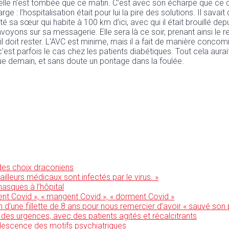
u’elle n’est tombée que ce matin. C’est avec son écharpe que ce 
e : l’hospitalisation était pour lui la pire des solutions. Il savait
té sa sœur qui habite à 100 km d’ici, avec qui il était brouillé d
envoyons sur sa messagerie. Elle sera là ce soir, prenant ainsi le
il doit rester. L’AVC est minime, mais il a fait de manière concom
’est parfois le cas chez les patients diabétiques. Tout cela aura
vue demain, et sans doute un pontage dans la foulée.
 des choix draconiens
ailleurs médicaux sont infectés par le virus. »
asques à l’hôpital
ent Covid », « mangent Covid », « dorment Covid »
in d’une fillette de 8 ans pour nous remercier d’avoir « sauvé son
 des urgences, avec des patients agités et récalcitrants
rudescence des motifs psychiatriques