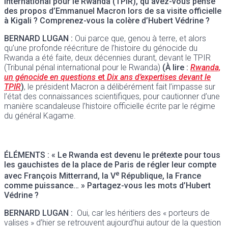
international pour le Rwanda (TPIR), qu’avez-vous pensé
des propos d’Emmanuel Macron lors de sa visite officielle
à
Kigali ? Comprenez-vous la colère d’Hubert Védrine ?
BERNARD LUGAN :
Oui parce que, genou à terre, et alors
qu’une profonde réécriture de l’histoire du génocide du
Rwanda a été faite, deux décennies durant, devant le TPIR
(Tribunal pénal international pour le Rwanda)
(À lire :
Rwanda,
un génocide en questions
et
Dix ans d’expertises devant le
TPIR
)
, le président Macron a délibérément fait l’impasse sur
l’état des connaissances scientifiques, pour cautionner d’une
manière scandaleuse l’histoire officielle écrite par le régime
du général Kagame.
ÉLÉMENTS
:
« Le Rwanda est devenu le prétexte pour tous
les gauchistes de la place de Paris de régler leur compte
e
avec François Mitterrand, la V
République, la France
comme puissance… » Partagez-vous les mots d’Hubert
Védrine ?
BERNARD LUGAN :
Oui, car les héritiers des « porteurs de
valises » d’hier se retrouvent aujourd’hui autour de la question