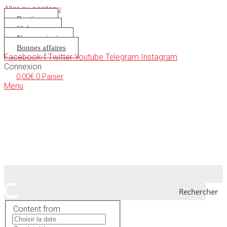
Aller au contenu
Boutique
S’abonner
Nous soutenir
Bonnes affaires
Facebook-f
Twitter
Youtube
Telegram
Instagram
Connexion
0,00
€
0
Panier
Menu
Rechercher
Content from