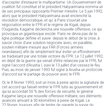
d’accepter d’instaurer le multipartisme. Un
Gouvernement de
coalition
fut constitué et le président Habyarimana nomma un
de ses principaux opposants Premier ministre. Le 5 juin 1992,
alors que le président Habyarimana avait enclenché la
révolution démocratique, et qu’ à Paris s’ouvrait une
négociation entre le FPR et le régime de Kigali, depuis
l’Ouganda, Kagame déclencha une nouvelle offensive, ce qui
provoqua un gigantesque exode. Paris ne dévia pas de la
ligne politique définie et suivie depuis le début de la crise, à
savoir choix d’une solution négociée avec, en parallèle,
soutien militaire mesuré aux FAR (Forces armées
rwandaises) afin de simplement leur éviter un effondrement
se traduisant par une totale victoire du FPR. Le 12 juillet 1992,
en dépit de la guerre qui venait d’être relancée par le FPR, fut
signé l’accord d’Arusha I, suivi le 13 juillet d’un cessez-le-feu.
Puis, au mois de janvier 1993 fut signé à Arusha un protocole
d’accord sur le partage du pouvoir avec le FPR.
Or, le 8 février 1993, soit un mois à peine après la signature de
cet accord qui faisait rentrer le FPR tutsi au gouvernement et
qui lui accordait 50 % des forces de sécurité, le général
Kagame lança une nouvelle offensive militaire, ses éléments
avancés arrivant à 30 kilomètres à peine de Kigali. Le
22 février, toujours afin de tenter de garantir la survie du