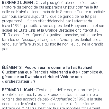
BERNARD LUGAN :
Oui, et plus généralement, c’est toute
l’histoire du génocide qui apparaîtra un jour comme le fut
celle de Katyń au lendemain de la Seconde Guerre mondiale,
car nous savons aujourd’hui que ce génocide ne fut pas
programmé. Il fut en effet déclenché par l’attentat du
6 avril 1994 qui coûta la vie au président Habyarimana et sur
lequel les États-Unis et la Grande-Bretagne ont interdit au
TPIR d’enquêter… Quant à la justice française, saisie par les
familles de l’équipage français de l’avion présidentiel, elle a
rendu sur l’affaire un plus qu’insolite non-lieu qui ne la grandit
pas…
ÉLÉMENTS : Peut-on écrire comme l’a fait Raphaël
Glucksmann que François Mitterrand a été « complice du
génocide au Rwanda » et Hubert Védrine son
« orchestrateur » ?
BERNARD LUGAN :
C’est du pur délire car, et comme je l’ai
montré dans mes livres, la France est tout au contraire à
l’origine des a
ccords de paix d’Arusha
d’août 1993, à la suite
desquels elle s’est retirée, laissant le relais à une force
militaire de l’ONU qui s’est par la suite montrée totalement