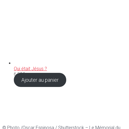
Qui était Jésus ?
6,90
€
Ajouter au panier
© Photo /Oscar Espinosa / Shutterstock – Le Mémorial du