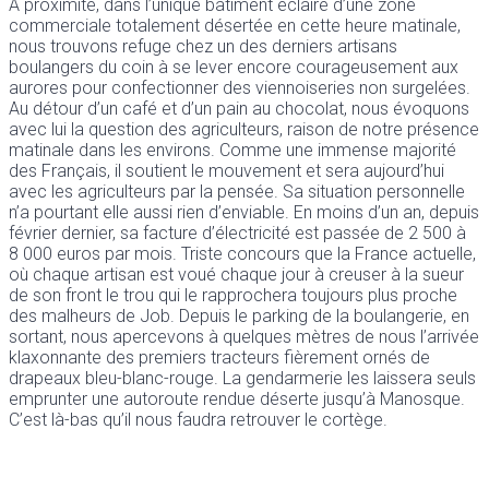
À proximité, dans l’unique bâtiment éclairé d’une zone
commerciale totalement désertée en cette heure matinale,
nous trouvons refuge chez un des derniers artisans
boulangers du coin à se lever encore courageusement aux
aurores pour confectionner des viennoiseries non surgelées.
Au détour d’un café et d’un pain au chocolat, nous évoquons
avec lui la question des agriculteurs, raison de notre présence
matinale dans les environs. Comme une immense majorité
des Français, il soutient le mouvement et sera aujourd’hui
avec les agriculteurs par la pensée. Sa situation personnelle
n’a pourtant elle aussi rien d’enviable. En moins d’un an, depuis
février dernier, sa facture d’électricité est passée de 2 500 à
8 000 euros par mois. Triste concours que la France actuelle,
où chaque artisan est voué chaque jour à creuser à la sueur
de son front le trou qui le rapprochera toujours plus proche
des malheurs de Job. Depuis le parking de la boulangerie, en
sortant, nous apercevons à quelques mètres de nous l’arrivée
klaxonnante des premiers tracteurs fièrement ornés de
drapeaux bleu-blanc-rouge. La gendarmerie les laissera seuls
emprunter une autoroute rendue déserte jusqu’à Manosque.
C’est là-bas qu’il nous faudra retrouver le cortège.