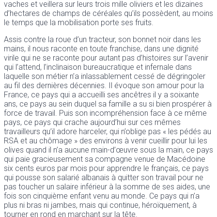
vaches et veillera sur leurs trois mille oliviers et les dizaines
d’hectares de champs de céréales qu’ils possèdent, au moins
le temps que la mobilisation porte ses fruits.
Assis contre la roue d’un tracteur, son bonnet noir dans les
mains, il nous raconte en toute franchise, dans une dignité
virile qui ne se raconte pour autant pas d’histoires sur l’avenir
qui l’attend, l’inclinaison bureaucratique et infernale dans
laquelle son métier n’a inlassablement cessé de dégringoler
au fil des dernières décennies. Il évoque son amour pour la
France, ce pays qui a accueilli ses ancêtres il y a soixante
ans, ce pays au sein duquel sa famille a su si bien prospérer à
force de travail. Puis son incompréhension face à ce même
pays, ce pays qui crache aujourd’hui sur ces mêmes
travailleurs qu’il adore harceler, qui n’oblige pas « les pédés au
RSA et au chômage » des environs à venir cueillir pour lui les
olives quand il n’a aucune main-d’œuvre sous la main, ce pays
qui paie gracieusement sa compagne venue de Macédoine
six cents euros par mois pour apprendre le français, ce pays
qui pousse son salarié albanais à quitter son travail pour ne
pas toucher un salaire inférieur à la somme de ses aides, une
fois son cinquième enfant venu au monde. Ce pays qui n’a
plus ni bras ni jambes, mais qui continue, héroïquement, à
tourner en rond en marchant sur la tête.