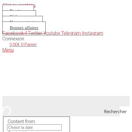
Aller au contenu
Boutique
S’abonner
Nous soutenir
Bonnes affaires
Facebook-f
Twitter
Youtube
Telegram
Instagram
Connexion
0,00
€
0
Panier
Menu
Rechercher
Content from