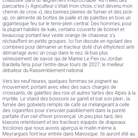
chaussée dans un alignement irréprochable. Au milieu des
pancartes (« Agriculteur c’était mon choix, c’est devenu mon
chemin de croix »), des bennes pleines de fumier et des pick-
up, on alimente de bottes de paille et de palettes en bois un
gigantesque feu sur le terre-plein central. Des hommes, pour
la plupart habillés de kaki, certains couverts de bonnet et
beaucoup portant leur veste orange de chasseur, s’y
réchauffent en petits groupes. Ici l’on discute en rigolant des
combines pour démarrer un tracteur doté d’un éthylotest anti-
démarrage avec un coup dans le nez, là-bas plus
sérieusement de savoir qui de Marine Le Pen ou Jordan
Bardella fera, pour l’entre-deux-tours de 2027, le meilleur
débateur du Rassemblement national.
Vers les neuf heures, quelques femmes se joignent au
mouvement, portant avec elles des sacs chargés de
croissants, de galettes des rois et autres tartes des Alpes à la
myrtille. Le stand des boissons se garnit et bat son plein ; la
fumée des gobelets remplis de café se mélangeant à celle
des cigarettes pour s’envoler paisiblement dans la pureté
parfaite d’un ciel d’hiver provençal. Un peu plus tard, des
klaxons retentissent et les tracteurs équipés de drapeaux
tricolores que nous avions aperçus le matin même à
Meyrargues font leur entrée dans Manosque. Ils auront été au