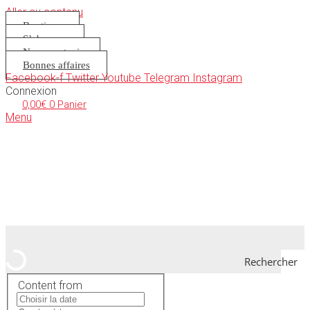
Aller au contenu
Boutique
S’abonner
Nous soutenir
Bonnes affaires
Facebook-f
Twitter
Youtube
Telegram
Instagram
Connexion
0,00
€
0
Panier
Menu
Rechercher
Content from