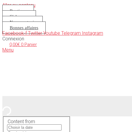
Aller au contenu
Boutique
S’abonner
Nous soutenir
Bonnes affaires
Facebook-f
Twitter
Youtube
Telegram
Instagram
Connexion
0,00
€
0
Panier
Menu
Content from