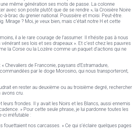
dans une même génération ses mots de passe. La colonne
ter avec son poste plutôt que de se rendre », la Croisière Noire
-à-brac du grenier national. Poussière et moisi. Peut-être.
 Mirage ? Moi, je veux bien, mais c’était notre H et cette
 moins, il a le rare courage de l’assumer. Il n’hésite pas à nous
 vénérant ses lois et ses drapeaux ». Et c’est chez les pauvres
 larme la Corse ou la Lozère comme un paquet d’actions qui ne
 : « Chevaliers de Franconie, paysans d’Estramadure,
e, commandées par le doge Morosino, qui nous transporteront,
 faudrait en rester au deuxième ou au troisième degré, rechercher
s avons cru.
et leurs frondes. Il y avait les Noirs et les Blancs, aussi ennemis
écadence. » Pour cette seule phrase, je lui pardonne toutes les
ci irréfutable :
ges fouettaient nos carcasses. » Ce qui s’éclaire quelques pages