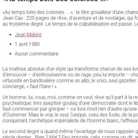
«Au temps béni des colonies ... » : le titre gouailleur d’une cha
Jean Cau : 220 pages de rêve, d’aventure et de nostalgie, qui f
au troisième degré. Le temps de la culpabilisation est passé. 
Jean Mabire
1 avril 1980
Aucun commentaire
La maîtrise absolue d’un style qui transforme chacun de ses livr
d’émouvoir – d’enthousiasme ou de rage, peu lui importe – chaqu
virtuosité en bandoulière comme un alibi, le voici, seul gazet
concierge, « faut l’faire ! ».
Un homme, lui, vous, moi, comme on veut, rêve qu’il part à la re
psychiatrique, très aseptisé goulag d’une démocratie dont le l
faut commencer par grimper – ce livre n’est rien d’autre qu’un
d’Outremer. Mais le vrai, le seul, l’unique, celui des fusils, de l
conquérant, l’archétype impérialiste de l’homme blanc, l’affreux 
Le second degré a quand même l’avantage de nous rappeler que no
siècle dernier… Bien ? Mal ? Peu importe, cela, comme on dit,