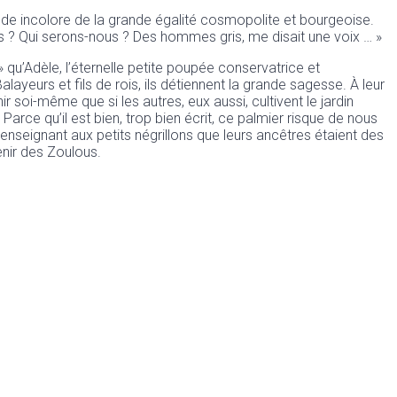
onde incolore de la grande égalité cosmopolite et bourgeoise.
irs ? Qui serons-nous ? Des hommes gris, me disait une voix … »
» qu’Adèle, l’éternelle petite poupée conservatrice et
ayeurs et fils de rois, ils détiennent la grande sagesse. À leur
ir soi-même que si les autres, eux aussi, cultivent le jardin
 Parce qu’il est bien, trop bien écrit, ce palmier risque de nous
 enseignant aux petits négrillons que leurs ancêtres étaient des
enir des Zoulous.