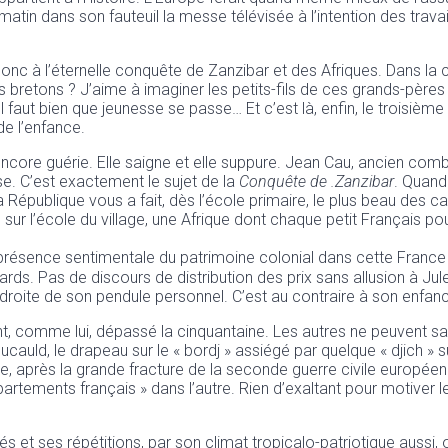
atin dans son fauteuil la messe télévisée à l’intention des trava
onc à l’éternelle conquête de Zanzibar et des Afriques. Dans la c
 bretons ? J’aime à imaginer les petits-fils de ces grands-pères
l faut bien que jeunesse se passe… Et c’est là, enfin, le troisiè
de l’enfance.
 encore guérie. Elle saigne et elle suppure. Jean Cau, ancien co
e. C’est exactement le sujet de la
Conquête de
.
Zanzibar
. Quand
épublique vous a fait, dès l’école primaire, le plus beau des ca
ur l’école du village, une Afrique dont chaque petit Français pouva
iprésence sentimentale du patrimoine colonial dans cette France d
cards. Pas de discours de distribution des prix sans allusion à Jul
droite de son pendule personnel. C’est au contraire à son enfanc
i ont, comme lui, dépassé la cinquantaine. Les autres ne peuvent s
auld, le drapeau sur le « bordj » assiégé par quelque « djich » su
 après la grande fracture de la seconde guerre civile européenne.
rtements français » dans l’autre. Rien d’exaltant pour motiver le 
tés et ses répétitions, par son climat tropicalo-patriotique aussi, 