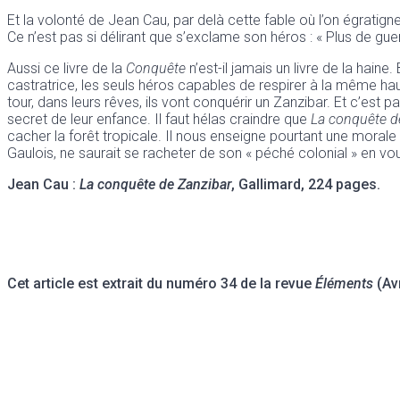
Et la volonté de Jean Cau, par delà cette fable où l’on égrati
Ce n’est pas si délirant que s’exclame son héros : « Plus de gu
Aussi ce livre de la
Conquête
n’est-il jamais un livre de la hain
castratrice, les seuls héros capables de respirer à la même haut
tour, dans leurs rêves, ils vont conquérir un Zanzibar. Et c’est p
secret de leur enfance. Il faut hélas craindre que
La conquête d
cacher la forêt tropicale. Il nous enseigne pourtant une morale 
Gaulois, ne saurait se racheter de son « péché colonial » en v
Jean Cau :
La conquête de Zanzibar
, Gallimard, 224 pages.
Cet article est extrait du numéro 34 de la revue
Éléments
(Avr