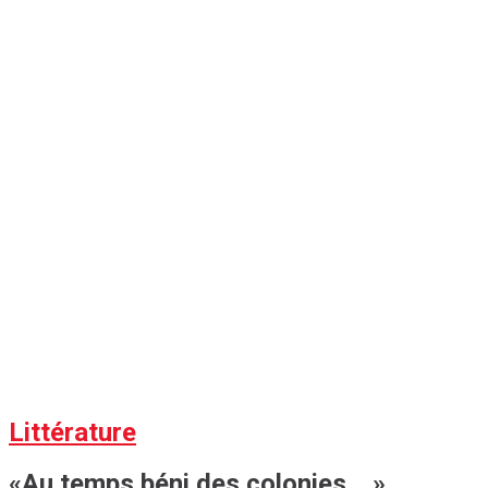
Littérature
«Au temps béni des colonies …»