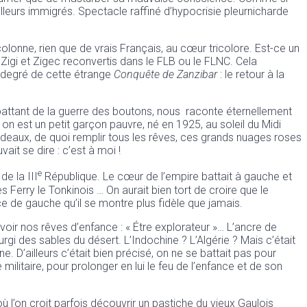
illeurs immigrés. Spectacle raffiné d’hypocrisie pleurnicharde
olonne, rien que de vrais Français, au cœur tricolore. Est-ce un
 Zigi et Zigec reconvertis dans le FLB ou le FLNC. Cela
me degré de cette étrange
Conquête de Zanzibar
: le retour à la
mbattant de la guerre des boutons, nous raconte éternellement
 on est un petit garçon pauvre, né en 1925, au soleil du Midi
deaux, de quoi remplir tous les rêves, ces grands nuages roses
it se dire : c’est à moi !
e
e la III
République. Le cœur de l’empire battait à gauche et
es Ferry le Tonkinois … On aurait bien tort de croire que le
e de gauche qu’il se montre plus fidèle que jamais.
avoir nos rêves d’enfance : « Étre explorateur »… L’ancre de
rgi des sables du désert. L’Indochine ? L’Algérie ? Mais c’était
 D’ailleurs c’était bien précisé, on ne se battait pas pour
militaire, pour prolonger en lui le feu de l’enfance et de son
où l’on croit parfois découvrir un pastiche du vieux Gaulois