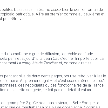
 ses petites bassesses. Il résume assez bien le dernier roman de
l tropicalo-patriotique. À lire au premier comme au deuxième et
t peut-être venu.
e du journalisme à grande diffusion, l’agréable certitude
 cela permet aujourd’hui à Jean Cau d’écrire n’importe quoi. La
t bonnement
La
conquête de Zanzibar
et, comme dirait sa
les pendant plus de deux cents pages, pour se retrouver à l’asile
e d’empire. Au premier degré – et c’est quand même celui qu’il
ssionnaires, des négociants ou des fonctionnaires de la France
ion dans cette songerie, ne fait pas de détail : il est un
e grand-père Zig. Ce n’est pas si vieux, la Belle Époque, le
l’assumer que de masturber sa mauvaise conscience. Comme si