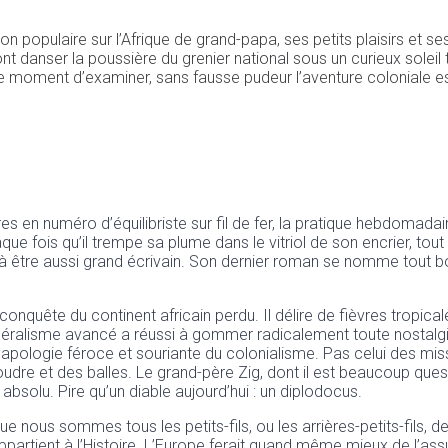
nson populaire sur l’Afrique de grand-papa, ses petits plaisirs et
ont danser la poussière du grenier national sous un curieux solei
Le moment d’examiner, sans fausse pudeur l’aventure coloniale es
es en numéro d’équilibriste sur fil de fer, la pratique hebdomadair
e fois qu’il trempe sa plume dans le vitriol de son encrier, tout
ier à être aussi grand écrivain. Son dernier roman se nomme tou
conquête du continent africain perdu. Il délire de fièvres tropica
ibéralisme avancé a réussi à gommer radicalement toute nostalgi
e apologie féroce et souriante du colonialisme. Pas celui des mi
a poudre et des balles. Le grand-père Zig, dont il est beaucoup quest
absolu. Pire qu’un diable aujourd’hui : un diplodocus.
us sommes tous les petits-fils, ou les arrières-petits-fils, de c
 appartient à l’Histoire. L’Europe ferait quand même mieux de 