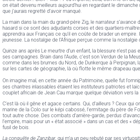
on était devenu meilleurs aujourd’hui en regardant le dimanche m
que j’aurais regretté d’avoir manqué.
La main dans la main du grand-père Zig, le narrateur s’avance d
hasard si ce sont des adjudants corses et des quartiers-maîtres
apprendra aux Français ce qu’il en coûte de brader un empire. I
jeunesse. La nostalgie de l’Afrique perçue comme la nostalgie 
Quinze ans après Le meurtre d’un enfant, la blessure n’est pas
ses campagnes. Brain dans l’Aude, c’est son Verdun de la Meus
comme dans les brumes du Nord, de Dunkerque à Perpignan, la R
sur les cartes de géographie, là où flotte le même drapeau que s
On imagine mal, en cette année du Patrimoine, quelle fut l’omn
ses chantres inlassables étaient les instituteurs patriotes et laï
couplet africain de Jean Cau marque quelque déviation vers la 
C’est là où il gêne et agace certains. Qui, d’ailleurs ? Ceux qu
marine de la Colo sur le képi cabossé, l’ermitage du père de Fouc
tout autre chose. Des combats d’arrière-garde, perdus d’avance,
l’empire, mais pour un « état associé » dans un cas et des « dépa
fusil de bois.
La conquête de Zanzibar
, qui m’a un peu rebuté par ses virtuosi