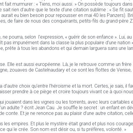
ent fait murmurer : « Tiens, moi aussi. » On possède toujours 
it rien d’autre que le texte d’une citation sublime : « Se fit sau
aurait eu bien besoin pour repousser en mai 40 les Panzers). Bric
 de faire de nous des conquérants, petits-fils du grand-père Zig.
e, ne pourra, selon l’expression, « guérir de son enfance ». Lui, au
t pas impunément dans la classe la plus populaire d’une nation «
ienne, prête à tous les abandons et qui demain larguera sans une
se. Elle est aussi européenne. Là, je le retrouve comme un frère
iègne, zouaves de Castelnaudary et ce sont les flottes de Venis
 d’autre choix qu’entre l’héroïsme et la mort. Certes, je sais, il
laisser prendre à ce piège et croire toujours vivant ce à quoi nou
 qui jouaient dans les vignes ou les torrents, avec leurs cartables 
un adulte ? écrit Jean Cau. Je souffle le secret : un enfant en d
onte. Et je ne renonce pas au plaisir d’une autre citation, celle-
ous les empires. Et plus le mystère était grand et plus nos coura
ence qui le crée. Son nom est désir ou, si tu préfères, volonté. »