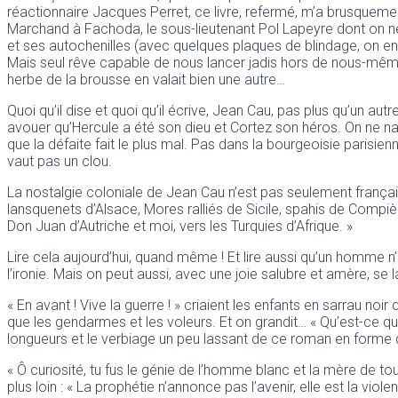
réactionnaire Jacques Perret, ce livre, refermé, m’a brusquem
Marchand à Fachoda, le sous-lieutenant Pol Lapeyre dont on ne sa
et ses autochenilles (avec quelques plaques de blindage, on en 
Mais seul rêve capable de nous lancer jadis hors de nous-mêmes,
herbe de la brousse en valait bien une autre…
Quoi qu’il dise et quoi qu’il écrive, Jean Cau, pas plus qu’un autr
avouer qu’Hercule a été son dieu et Cortez son héros. On ne naî
que la défaite fait le plus mal. Pas dans la bourgeoisie paris
vaut pas un clou.
La nostalgie coloniale de Jean Cau n’est pas seulement françai
lansquenets d’Alsace, Mores ralliés de Sicile, spahis de Comp
Don Juan d’Autriche et moi, vers les Turquies d’Afrique. »
Lire cela aujourd’hui, quand même ! Et lire aussi qu’un homme n’a
l’ironie. Mais on peut aussi, avec une joie salubre et amère, se 
« En avant ! Vive la guerre ! » criaient les enfants en sarrau noir
que les gendarmes et les voleurs. Et on grandit… « Qu’est-ce qu’
longueurs et le verbiage un peu lassant de ce roman en forme de c
« Ô curiosité, tu fus le génie de l’homme blanc et la mère de t
plus loin : « La prophétie n’annonce pas l’avenir, elle est la viol