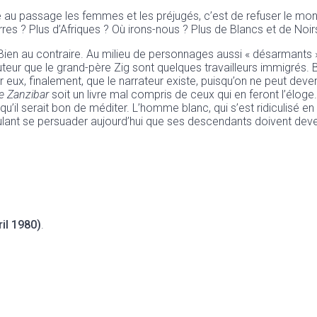
gne au passage les femmes et les préjugés, c’est de refuser le m
erres ? Plus d’Afriques ? Où irons-nous ? Plus de Blancs et de No
e. Bien au contraire. Au milieu de personnages aussi « désarmants 
eur que le grand-père Zig sont quelques travailleurs immigrés. Bal
ar eux, finalement, que le narrateur existe, puisqu’on ne peut deven
e Zanzibar
soit un livre mal compris de ceux qui en feront l’éloge.
qu’il serait bon de méditer. L’homme blanc, qui s’est ridiculisé en
oulant se persuader aujourd’hui que ses descendants doivent dev
il 1980)
.