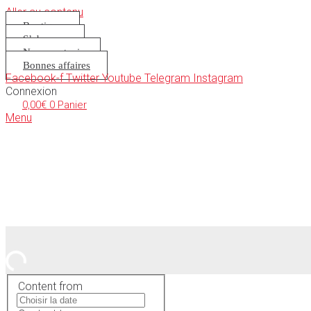
Aller au contenu
Boutique
S’abonner
Nous soutenir
Bonnes affaires
Facebook-f
Twitter
Youtube
Telegram
Instagram
Connexion
0,00
€
0
Panier
Menu
Content from