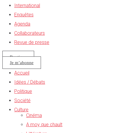
International
Enquêtes
Agenda
Collaborateurs
Revue de presse
Boutique
Je m’abonne
Accueil
Idées / Débats
Politique
Société
Culture
Cinéma
A moy que chault