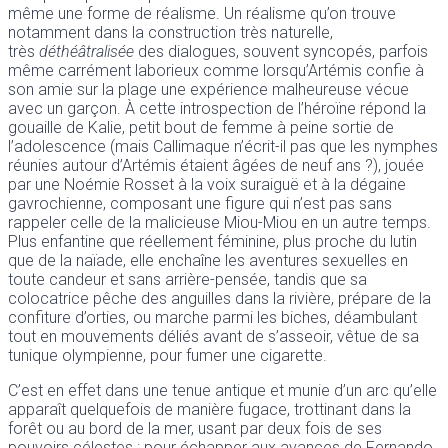
même une forme de réalisme. Un réalisme qu’on trouve
notamment dans la construction très naturelle,
très
déthéâtralisée
des dialogues, souvent syncopés, parfois
même carrément laborieux comme lorsqu’Artémis confie à
son amie sur la plage une expérience malheureuse vécue
avec un garçon. À cette introspection de l’héroïne répond la
gouaille de Kalie, petit bout de femme à peine sortie de
l’adolescence (mais Callimaque n’écrit-il pas que les nymphes
réunies autour d’Artémis étaient âgées de neuf ans ?), jouée
par une Noémie Rosset à la voix suraiguë et à la dégaine
gavrochienne, composant une figure qui n’est pas sans
rappeler celle de la malicieuse Miou-Miou en un autre temps.
Plus enfantine que réellement féminine, plus proche du lutin
que de la naïade, elle enchaîne les aventures sexuelles en
toute candeur et sans arrière-pensée, tandis que sa
colocatrice pêche des anguilles dans la rivière, prépare de la
confiture d’orties, ou marche parmi les biches, déambulant
tout en mouvements déliés avant de s’asseoir, vêtue de sa
tunique olympienne, pour fumer une cigarette.
C’est en effet dans une tenue antique et munie d’un arc qu’elle
apparaît quelquefois de manière fugace, trottinant dans la
forêt ou au bord de la mer, usant par deux fois de ses
pouvoirs célestes : pour échapper aux avances de Fernando