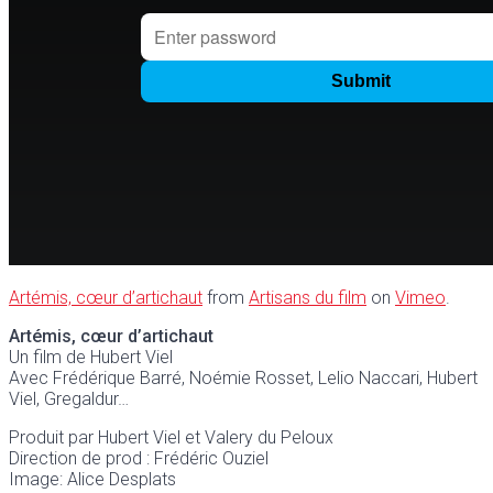
Artémis, cœur d’artichaut
from
Artisans du film
on
Vimeo
.
Artémis, cœur d’artichaut
Un film de Hubert Viel
Avec Frédérique Barré, Noémie Rosset, Lelio Naccari, Hubert
Viel, Gregaldur…
Produit par Hubert Viel et Valery du Peloux
Direction de prod : Frédéric Ouziel
Image: Alice Desplats