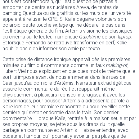
nous est contemporain, qu’il est question de pizzas à
emporter, de centrales nucléaires Areva, de tentes de
camping Quechua ou de graffitis sur les murs de l’université
appelant à refuser le CPE. Si Kalie dégaine volontiers son
polaroid, petite touche
vintage
qui ne dépareille pas dans
l’esthétique générale du film, Artémis visionne les classiques
du cinéma sur le lecteur numérique
Quicktime
de son
laptop
.
Et lorsque Fernando se retrouve transformé en cerf, Kalie
n’oublie pas d’en informer son amie par texto…
Cette prise de distance ironique apparaît dès les premières
minutes du film qui commence comme un faux
making-of
,
Hubert Viel nous expliquant en quelques mots le thème que le
sort lui impose avant de nous emmener dans les rues de
Caen jusqu’au domicile d’Artémis. Narrateur extradiégétique, il
assure le commentaire du récit et réapparaît même
physiquement à plusieurs reprises, interagissant avec les
personnages, pour pousser Artémis à adresser la parole à
Kalie lors de leur première rencontre ou pour réveiller cette
dernière qui s’était endormie dans le train. Son dernier
commentaire – lorsque Kalie, rentrée à la maison seule et par
ses propres moyens, se jette sous les draps du lit qu’elle
partage en commun avec Artémis – laisse entendre, avec
pudeur et humour, qu’il pourrait y avoir un peu plus que de