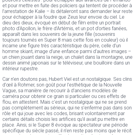
et pour mettre en fuite des policiers qui tentent de procéder à
l’arrestation de Kalie – ils détaleront sans demander leur reste
pour échapper à la foudre que Zeus leur envoie du ciel. Le
dieu des dieux, évoqué en début de film entre un portrait
photo d’Apollon, le frère d’Artémis, et un pot d’orties fanées,
apparaît dans les souvenirs de la jeune fille (souvenirs
toujours tournés en Super 8 mais cette fois en couleur) où il
incarne une figure très caractéristique du père, celle d’un
homme skiant, image d’une enfance parmi d’autres images –
un chien jouant dans la neige, un chalet dans la montagne, une
dessin animé japonais sur le téléviseur, une bouilloire dans un
intérieur rupestre.
Car n’en doutons pas, Hubert Viel est un nostalgique. Ses clins
d’œil à Rohmer, son goût pour l’esthétique de la Nouvelle
Vague, sa manière de recourir à d’anciens modèles de
caméra pour obtenir ce grain si particulier ou ces effets de
flou, en attestent. Mais c’est un nostalgique qui ne se prend
pas complètement au sérieux, qui ne s’enferme pas dans son
rôle et qui joue avec les codes, brisant volontairement par
certains détails choisis les artifices qu’il avait pu mettre en
place. Ainsi, si le Super 8 évoque au spectateur une période
spécifique du siècle passé, il n’en reste pas moins que le récit