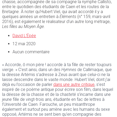
chasse, accompagnée de sa compagne la nymphe Callisto,
entre le quotidien des étudiants de Caen et les routes de la
Bretagne. À noter qu'Hubert Viel, qui avait accordé il y a
quelques années un entretien à
Éléments
(n° 159, mars-avril
2016), est également le réalisateur d'un autre long métrage,
Les filles au Moyen Âge
.
David L'Épée
12 mai 2020
Aucun commentaire
« Accorde, ô mon père ! accorde à ta fille de rester toujours
vierge. » C’est ainsi, dans un des
Hymnes
de Callimaque, que
la déesse Artémis s’adresse à Zeus avant que celui-ci ne la
laisse descendre dans le vaste monde. Hubert Viel, dont j’ai
déjà eu l’occasion de parler
dans une autre critique
, s’est
inspiré de ce poème antique pour écrire son film, dans lequel
la déesse de la chasse et de la chasteté s’incarne dans une
jeune fille de vingt-trois ans, étudiante en fac de lettres à
l’Université de Caen. Farouche, un peu misanthrope
également et surtout peu amène avec les humains du sexe
opposé, Artémis ne se sent bien qu’en compagnie des