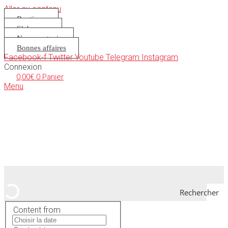
Aller au contenu
Boutique
S’abonner
Nous soutenir
Bonnes affaires
Facebook-f
Twitter
Youtube
Telegram
Instagram
Connexion
0,00
€
0
Panier
Menu
Rechercher
Content from