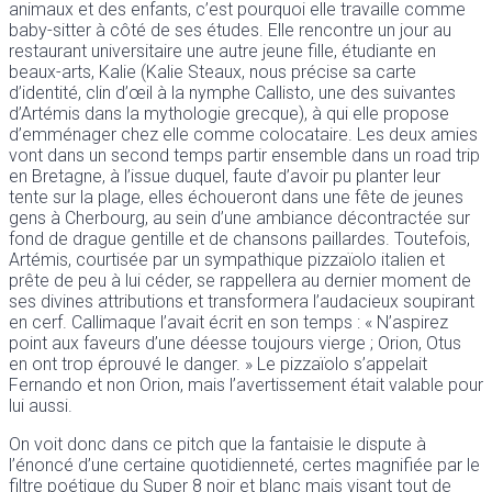
animaux et des enfants, c’est pourquoi elle travaille comme
baby-sitter à côté de ses études. Elle rencontre un jour au
restaurant universitaire une autre jeune fille, étudiante en
beaux-arts, Kalie (Kalie Steaux, nous précise sa carte
d’identité, clin d’œil à la nymphe Callisto, une des suivantes
d’Artémis dans la mythologie grecque), à qui elle propose
d’emménager chez elle comme colocataire. Les deux amies
vont dans un second temps partir ensemble dans un road trip
en Bretagne, à l’issue duquel, faute d’avoir pu planter leur
tente sur la plage, elles échoueront dans une fête de jeunes
gens à Cherbourg, au sein d’une ambiance décontractée sur
fond de drague gentille et de chansons paillardes. Toutefois,
Artémis, courtisée par un sympathique pizzaïolo italien et
prête de peu à lui céder, se rappellera au dernier moment de
ses divines attributions et transformera l’audacieux soupirant
en cerf. Callimaque l’avait écrit en son temps : « N’aspirez
point aux faveurs d’une déesse toujours vierge ; Orion, Otus
en ont trop éprouvé le danger. » Le pizzaïolo s’appelait
Fernando et non Orion, mais l’avertissement était valable pour
lui aussi.
On voit donc dans ce pitch que la fantaisie le dispute à
l’énoncé d’une certaine quotidienneté, certes magnifiée par le
filtre poétique du Super 8 noir et blanc mais visant tout de