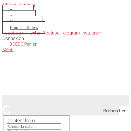
Aller au contenu
Boutique
S’abonner
Nous soutenir
Bonnes affaires
Facebook-f
Twitter
Youtube
Telegram
Instagram
Connexion
0,00
€
0
Panier
Menu
Rechercher
Content from