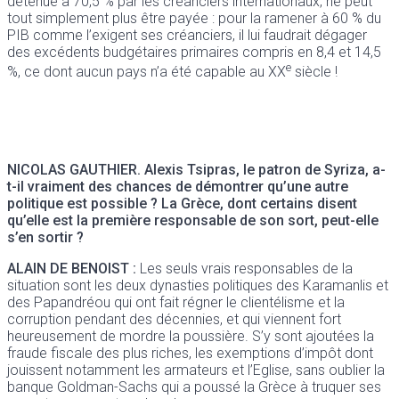
détenue à 70,5 % par les créanciers internationaux, ne peut
tout simplement plus être payée : pour la ramener à 60 % du
PIB comme l’exigent ses créanciers, il lui faudrait dégager
des excédents budgétaires primaires compris en 8,4 et 14,5
e
%, ce dont aucun pays n’a été capable au XX
siècle !
NICOLAS GAUTHIER.
Alexis Tsipras, le patron de Syriza, a-
t-il vraiment des chances de démontrer qu’une autre
politique est possible ? La Grèce, dont certains disent
qu’elle est la première responsable de son sort, peut-elle
s’en sortir ?
ALAIN DE BENOIST :
Les seuls vrais responsables de la
situation sont les deux dynasties politiques des Karamanlis et
des Papandréou qui ont fait régner le clientélisme et la
corruption pendant des décennies, et qui viennent fort
heureusement de mordre la poussière. S’y sont ajoutées la
fraude fiscale des plus riches, les exemptions d’impôt dont
jouissent notamment les armateurs et l’Eglise, sans oublier la
banque Goldman-Sachs qui a poussé la Grèce à truquer ses