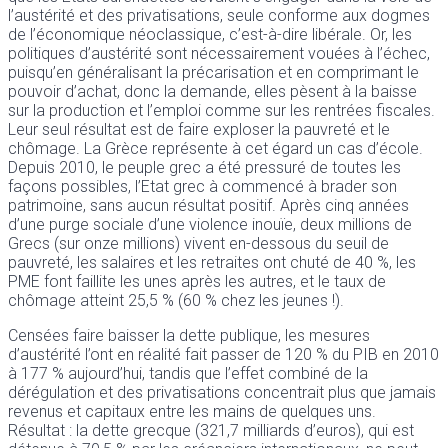
l’austérité et des privatisations, seule conforme aux dogmes
de l’économique néoclassique, c’est-à-dire libérale. Or, les
politiques d’austérité sont nécessairement vouées à l’échec,
puisqu’en généralisant la précarisation et en comprimant le
pouvoir d’achat, donc la demande, elles pèsent à la baisse
sur la production et l’emploi comme sur les rentrées fiscales.
Leur seul résultat est de faire exploser la pauvreté et le
chômage. La Grèce représente à cet égard un cas d’école.
Depuis 2010, le peuple grec a été pressuré de toutes les
façons possibles, l’Etat grec à commencé à brader son
patrimoine, sans aucun résultat positif. Après cinq années
d’une purge sociale d’une violence inouïe, deux millions de
Grecs (sur onze millions) vivent en-dessous du seuil de
pauvreté, les salaires et les retraites ont chuté de 40 %, les
PME font faillite les unes après les autres, et le taux de
chômage atteint 25,5 % (60 % chez les jeunes !).
Censées faire baisser la dette publique, les mesures
d’austérité l’ont en réalité fait passer de 120 % du PIB en 2010
à 177 % aujourd’hui, tandis que l’effet combiné de la
dérégulation et des privatisations concentrait plus que jamais
revenus et capitaux entre les mains de quelques uns.
Résultat : la dette grecque (321,7 milliards d’euros), qui est