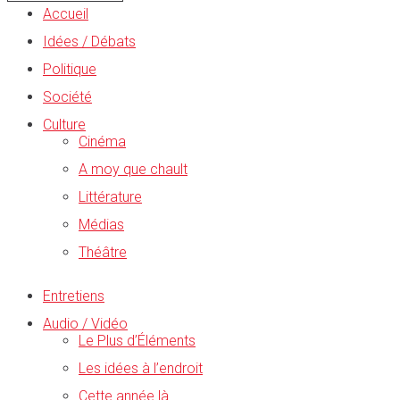
Accueil
Idées / Débats
Politique
Société
Culture
Cinéma
A moy que chault
Littérature
Médias
Théâtre
Entretiens
Audio / Vidéo
Le Plus d’Éléments
Les idées à l’endroit
Cette année là