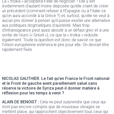
La « troïka » acceptera-t-elle de négocier ? Elle y est
évidemment d’autant moins disposée qu’elle craint de créer
un précédent (comment refuser à l’Espagne ou à l’Italie ce
qu’on aura accordé à la Grèce ?) et, surtout, qu’elle ne veut à
aucun prix donner à penser qu’il puisse exister une alternative
aux politiques dogmatiques d’austérité. Mais trop
d’intransigeance peut aussi aboutir à un défaut grec et à une
sortie de l’euro (« Grexit »), ce que la « troïka » redoute
également. Toute la question est donc de savoir ce que
l’Union européenne estimera le pire pour elle. On devrait être
rapidement fixés.
NICOLAS GAUTHIER.
Le fait qu’en France le Front national
et le Front de gauche aient pareillement salué sans
réserve la victoire de Syriza peut-il donner matière à
réflexion pour les temps à venir ?
ALAIN DE BENOIST :
Cela ne peut surprendre que ceux qui
n’ont pas encore compris que de nouveaux clivages se
mettent place, qui rapprochent objectivement tous ceux qui