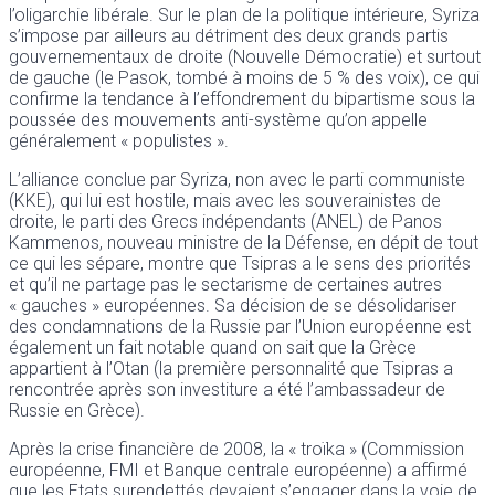
l’oligarchie libérale. Sur le plan de la politique intérieure, Syriza
s’impose par ailleurs au détriment des deux grands partis
gouvernementaux de droite (Nouvelle Démocratie) et surtout
de gauche (le Pasok, tombé à moins de 5 % des voix), ce qui
confirme la tendance à l’effondrement du bipartisme sous la
poussée des mouvements anti-système qu’on appelle
généralement « populistes ».
L’alliance conclue par Syriza, non avec le parti communiste
(KKE), qui lui est hostile, mais avec les souverainistes de
droite, le parti des Grecs indépendants (ANEL) de Panos
Kammenos, nouveau ministre de la Défense, en dépit de tout
ce qui les sépare, montre que Tsipras a le sens des priorités
et qu’il ne partage pas le sectarisme de certaines autres
« gauches » européennes. Sa décision de se désolidariser
des condamnations de la Russie par l’Union européenne est
également un fait notable quand on sait que la Grèce
appartient à l’Otan (la première personnalité que Tsipras a
rencontrée après son investiture a été l’ambassadeur de
Russie en Grèce).
Après la crise financière de 2008, la « troïka » (Commission
européenne, FMI et Banque centrale européenne) a affirmé
que les Etats surendettés devaient s’engager dans la voie de