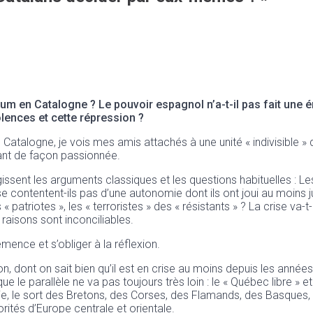
ndum en Catalogne ? Le pouvoir espagnol n’a-t-il pas fait une 
iolences et cette répression ?
atalogne, je vois mes amis attachés à une unité « indivisible »
sant de façon passionnée.
sent les arguments classiques et les questions habituelles : Les 
 se contentent-ils pas d’une autonomie dont ils ont joui au moins
 patriotes », les « terroristes » des « résistants » ? La crise va-
raisons sont inconciliables.
mence et s’obliger à la réflexion.
tion, dont on sait bien qu’il est en crise au moins depuis les année
e le parallèle ne va pas toujours très loin : le « Québec libre »
nie, le sort des Bretons, des Corses, des Flamands, des Basques,
orités d’Europe centrale et orientale.