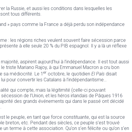
r la Russie, et aussi les conditions dans lesquelles les
sont tous différents.
 « grand » pays comme la France a déjà perdu son indépendance
me : les régions riches veulent souvent faire sécession parce
eprésente à elle seule 20 % du PIB espagnol. Il y a là un réflexe
 majorité, aspirent aujourd’hui à l’indépendance. Il est tout aussi
eu le triste Mariano Rajoy, à qui Emmanuel Macron a cru bon
er
de sa médiocrité. Le 1
octobre, le quotidien
El País
disait
e lui pour convertir les Catalans à l’indépendantisme…
galité qui compte, mais la légitimité (celle-ci pouvant
e sécession de l’Union, et les héros irlandais de Pâques 1916
majorité des grands événements qui dans le passé ont décidé
.
est le peuple, en tant que force constituante, qui est la source
ple breton, etc. Pendant des siècles, ce peuple s’est trouvé
tre un terme à cette association. Qu’on s’en félicite ou qu’on s’en