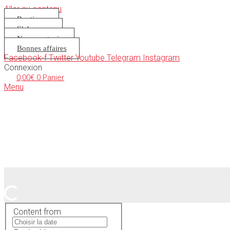
Aller au contenu
Boutique
S’abonner
Nous soutenir
Bonnes affaires
Facebook-f
Twitter
Youtube
Telegram
Instagram
Connexion
0,00
€
0
Panier
Menu
Content from