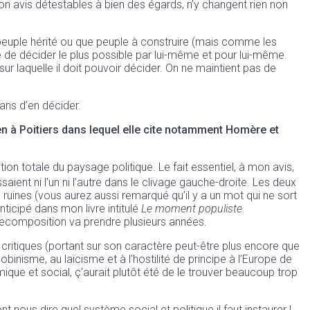
mon avis détestables à bien des égards, n’y changent rien non
ue peuple hérité ou que peuple à construire (mais comme les
re de décider le plus possible par lui-même et pour lui-même.
ur laquelle il doit pouvoir décider. On ne maintient pas de
ans d’en décider.
en à Poitiers dans lequel elle cite notamment Homère et
n totale du paysage politique. Le fait essentiel, à mon avis,
aient ni l’un ni l’autre dans le clivage gauche-droite. Les deux
en ruines (vous aurez aussi remarqué qu’il y a un mot qui ne sort
ticipé dans mon livre intitulé
Le moment populiste.
 recomposition va prendre plusieurs années.
 critiques (portant sur son caractère peut-être plus encore que
binisme, au laïcisme et à l’hostilité de principe à l’Europe de
ique et social, ç’aurait plutôt été de le trouver beaucoup trop
ous dire quel système social et politique il faut instaurer !