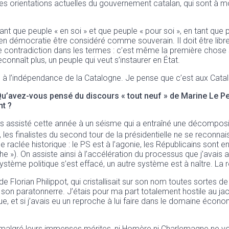
e. Les orientations actuelles du gouvernement catalan, qui sont à 
 tant que peuple « en soi » et que peuple « pour soi », en tant q
oit en démocratie être considéré comme souverain. Il doit être lib
ne contradiction dans les termes : c’est même la première chose s
econnaît plus, un peuple qui veut s’instaurer en État.
ble à l’indépendance de la Catalogne. Je pense que c’est aux Catal
 Qu’avez-vous pensé du discours « tout neuf » de Marine Le P
t ?
assisté cette année à un séisme qui a entraîné une décompositio
les finalistes du second tour de la présidentielle ne se reconnaiss
ne raclée historique : le PS est à l’agonie, les Républicains sont 
»). On assiste ainsi à l’accélération du processus que j’avais an
ystème politique s’est effacé, un autre système est à naître. La
Florian Philippot, qui cristallisait sur son nom toutes sortes de
 son paratonnerre. J’étais pour ma part totalement hostile au jaco
, et si j’avais eu un reproche à lui faire dans le domaine économ
algré leurs immenses mérites, ni Homère ni Charlemagne ne vont n