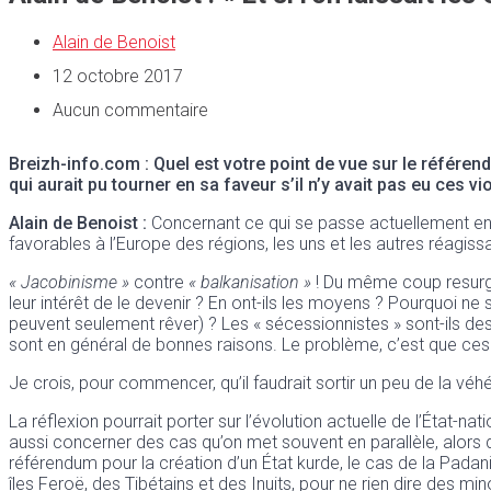
Alain de Benoist
12 octobre 2017
Aucun commentaire
Breizh-info.com
: Quel est votre point de vue sur le référe
qui aurait pu tourner en sa faveur s’il n’y avait pas eu ces v
Alain de Benoist
:
Concernant ce qui se passe actuellement en C
favorables à l’Europe des régions, les uns et les autres réagis
« Jacobinisme »
contre
« balkanisation »
! Du même coup resurgis
leur intérêt de le devenir ? En ont-ils les moyens ? Pourquoi ne
peuvent seulement rêver) ? Les « sécessionnistes » sont-ils des «
sont en général de bonnes raisons. Le problème, c’est que ces 
Je crois, pour commencer, qu’il faudrait sortir un peu de la véhé
La réflexion pourrait porter sur l’évolution actuelle de l’État-na
aussi concerner des cas qu’on met souvent en parallèle, alors qu
référendum pour la création d’un État kurde, le cas de la Pada
îles Feroë, des Tibétains et des Inuits, pour ne rien dire des min