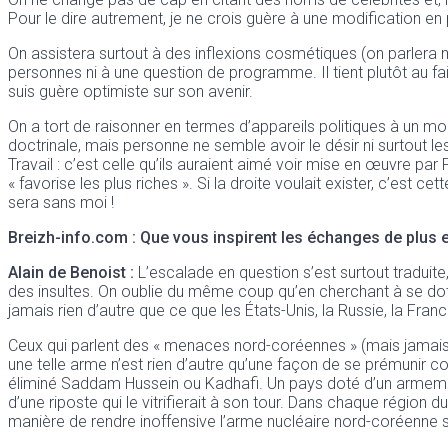
Pour le dire autrement, je ne crois guère à une modification en p
On assistera surtout à des inflexions cosmétiques (on parlera mo
personnes ni à une question de programme. Il tient plutôt au fait
suis guère optimiste sur son avenir.
On a tort de raisonner en termes d’appareils politiques à un mo
doctrinale, mais personne ne semble avoir le désir ni surtout l
Travail : c’est celle qu’ils auraient aimé voir mise en œuvre pa
« favorise les plus riches ». Si la droite voulait exister, c’est 
sera sans moi !
Breizh-info.com
: Que vous inspirent les échanges de plus e
Alain de Benoist
:
L’escalade en question s’est surtout tradui
des insultes. On oublie du même coup qu’en cherchant à se dote
jamais rien d’autre que ce que les États-Unis, la Russie, la France
Ceux qui parlent des « menaces nord-coréennes » (mais jamais
une telle arme n’est rien d’autre qu’une façon de se prémunir c
éliminé Saddam Hussein ou Kadhafi. Un pays doté d’un armement
d’une riposte qui le vitrifierait à son tour. Dans chaque région 
manière de rendre inoffensive l’arme nucléaire nord-coréenne se