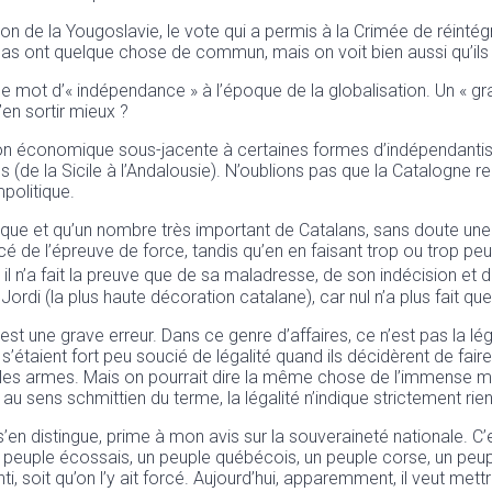
n de la Yougoslavie, le vote qui a permis à la Crimée de réintégre
cas ont quelque chose de commun, mais on voit bien aussi qu’ils 
ir le mot d’« indépendance » à l’époque de la globalisation. Un
’en sortir mieux ?
sion économique sous-jacente à certaines formes d’indépendantis
es (de la Sicile à l’Andalousie). N’oublions pas que la Catalogne r
politique.
écifique et qu’un nombre très important de Catalans, sans doute une
rcé de l’épreuve de force, tandis qu’en en faisant trop ou trop p
 il n’a fait la preuve que de sa maladresse, de son indécision et 
ordi (la plus haute décoration catalane), car nul n’a plus fait qu
» est une grave erreur. Dans ce genre d’affaires, ce n’est pas la lé
’étaient fort peu soucié de légalité quand ils décidèrent de fair
re les armes. Mais on pourrait dire la même chose de l’immense 
au sens schmittien du terme, la légalité n’indique strictement rien
e s’en distingue, prime à mon avis sur la souveraineté nationale. C’
a un peuple écossais, un peuple québécois, un peuple corse, un peu
nti, soit qu’on l’y ait forcé. Aujourd’hui, apparemment, il veut met