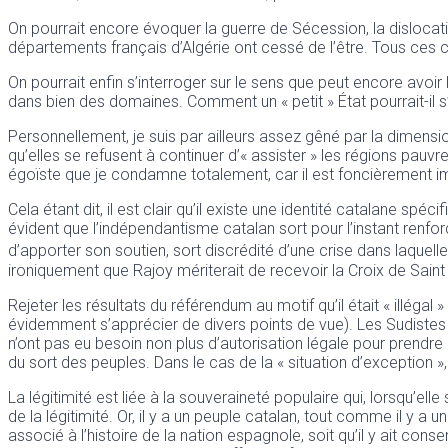
On pourrait encore évoquer la guerre de Sécession, la dislocatio
départements français d’Algérie ont cessé de l’être. Tous ces 
On pourrait enfin s’interroger sur le sens que peut encore avo
dans bien des domaines. Comment un « petit » État pourrait-il s
Personnellement, je suis par ailleurs assez gêné par la dimen
qu’elles se refusent à continuer d’« assister » les régions pauvr
égoïste que je condamne totalement, car il est foncièrement im
Cela étant dit, il est clair qu’il existe une identité catalane sp
évident que l’indépendantisme catalan sort pour l’instant renfo
d’apporter son soutien, sort discrédité d’une crise dans laquelle
ironiquement que Rajoy mériterait de recevoir la Croix de Saint J
Rejeter les résultats du référendum au motif qu’il était « illégal 
évidemment s’apprécier de divers points de vue). Les Sudistes s
n’ont pas eu besoin non plus d’autorisation légale pour prend
du sort des peuples. Dans le cas de la « situation d’exception », 
La légitimité est liée à la souveraineté populaire qui, lorsqu’ell
de la légitimité. Or, il y a un peuple catalan, tout comme il y 
associé à l’histoire de la nation espagnole, soit qu’il y ait conse