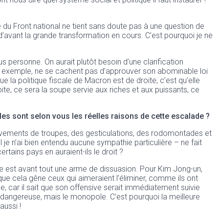
me du Front national ne tient sans doute pas à une question de
i d’avant la grande transformation en cours. C’est pourquoi je ne
s personne. On aurait plutôt besoin d’une clarification
par exemple, ne se cachent pas d’approuver son abominable loi
e la politique fiscale de Macron est de droite, c’est qu’elle
roite, ce sera la soupe servie aux riches et aux puissants, ce
les sont selon vous les réelles raisons de cette escalade ?
ouvements de troupes, des gesticulations, des rodomontades et
e n’ai bien entendu aucune sympathie particulière – ne fait
ertains pays en auraient-ils le droit ?
 est avant tout une arme de dissuasion. Pour Kim Jong-un,
que cela gêne ceux qui aimeraient l’éliminer, comme ils ont
 car il sait que son offensive serait immédiatement suivie
est dangereuse, mais le monopole. C’est pourquoi la meilleure
aussi !