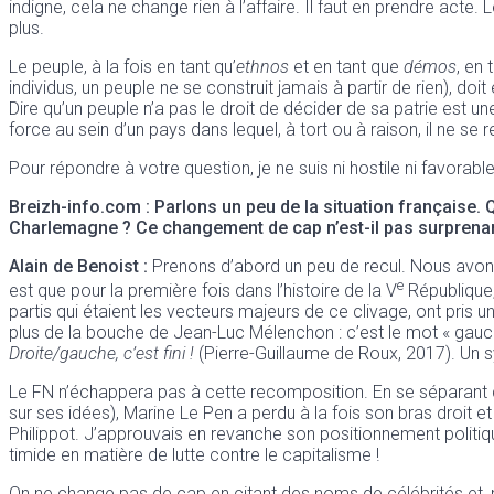
indigne, cela ne change rien à l’affaire. Il faut en prendre act
plus.
Le peuple, à la fois en tant qu’
ethnos
et en tant que
démos
, en
individus, un peuple ne se construit jamais à partir de rien), d
Dire qu’un peuple n’a pas le droit de décider de sa patrie est u
force au sein d’un pays dans lequel, à tort ou à raison, il ne se r
Pour répondre à votre question, je ne suis ni hostile ni favora
Breizh-info.com
: Parlons un peu de la situation française.
Charlemagne ? Ce changement de cap n’est-il pas surprenan
Alain de Benoist
:
Prenons d’abord un peu de recul. Nous avons 
e
est que pour la première fois dans l’histoire de la V
République, 
partis qui étaient les vecteurs majeurs de ce clivage, ont pris u
plus de la bouche de Jean-Luc Mélenchon : c’est le mot « gauche 
Droite/gauche, c’est fini !
(Pierre-Guillaume de Roux, 2017). Un s
Le FN n’échappera pas à cette recomposition. En se séparant de 
sur ses idées), Marine Le Pen a perdu à la fois son bras droit et
Philippot. J’approuvais en revanche son positionnement politique
timide en matière de lutte contre le capitalisme !
On ne change pas de cap en citant des noms de célébrités et, m