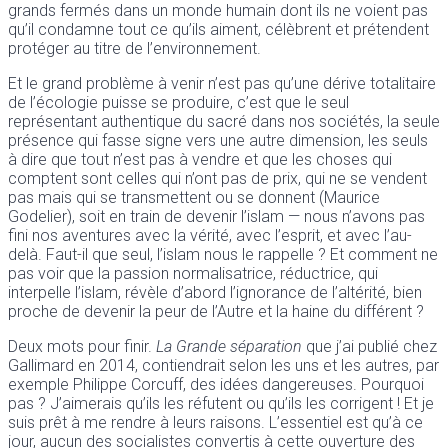
grands fermés dans un monde humain dont ils ne voient pas
qu’il condamne tout ce qu’ils aiment, célèbrent et prétendent
protéger au titre de l’environnement.
Et le grand problème à venir n’est pas qu’une dérive totalitaire
de l’écologie puisse se produire, c’est que le seul
représentant authentique du sacré dans nos sociétés, la seule
présence qui fasse signe vers une autre dimension, les seuls
à dire que tout n’est pas à vendre et que les choses qui
comptent sont celles qui n’ont pas de prix, qui ne se vendent
pas mais qui se transmettent ou se donnent (Maurice
Godelier), soit en train de devenir l’islam
— nous n’avons pas
fini nos aventures avec la vérité, avec l’esprit, et avec l’au-
delà. Faut-il que seul, l’islam nous le rappelle ? Et comment ne
pas voir que la passion normalisatrice, réductrice, qui
interpelle l’islam, révèle d’abord l’ignorance de l’altérité, bien
proche de devenir la peur de l’Autre et la haine du différent ?
Deux mots pour finir.
La Grande séparation
que j’ai publié chez
Gallimard en 2014, contiendrait selon les uns et les autres, par
exemple Philippe Corcuff, des idées dangereuses. Pourquoi
pas ? J’aimerais qu’ils les réfutent ou qu’ils les corrigent ! Et je
suis prêt à me rendre à leurs raisons. L’essentiel est qu’à ce
jour, aucun des socialistes convertis à cette ouverture des