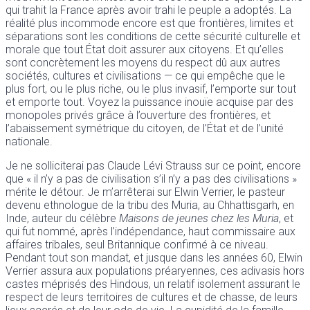
qui trahit la France après avoir trahi le peuple a adoptés. La
réalité plus incommode encore est que frontières, limites et
séparations sont les conditions de cette sécurité culturelle et
morale que tout État doit assurer aux citoyens. Et qu’elles
sont concrètement les moyens du respect dû aux autres
sociétés, cultures et civilisations — ce qui empêche que le
plus fort, ou le plus riche, ou le plus invasif, l’emporte sur tout
et emporte tout. Voyez la puissance inouïe acquise par des
monopoles privés grâce à l’ouverture des frontières, et
l’abaissement symétrique du citoyen, de l’État et de l’unité
nationale.
Je ne solliciterai pas Claude Lévi Strauss sur ce point, encore
que « il n’y a pas de civilisation s’il n’y a pas des civilisations »
mérite le détour. Je m’arrêterai sur Elwin Verrier, le pasteur
devenu ethnologue de la tribu des Muria, au Chhattisgarh, en
Inde, auteur du célèbre
Maisons de jeunes chez les Muria
, et
qui fut nommé, après l’indépendance, haut commissaire aux
affaires tribales, seul Britannique confirmé à ce niveau.
Pendant tout son mandat, et jusque dans les années 60, Elwin
Verrier assura aux populations préaryennes, ces adivasis hors
castes méprisés des Hindous, un relatif isolement assurant le
respect de leurs territoires de cultures et de chasse, de leurs