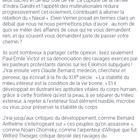
lieux sacrés et de leur ode de vie. La cupidité de la famille
d’Indira Gandhi et l’appétit des multinationales réduira
progressivement cet isolement, contribuant à allumer la
rébellion du « Naxal ». Elwin Verrier posait en termes clairs un
débat que nous ne nous permettons plus d’avoir : au nom de
quoi se mêler des affaires de ceux qui ne vous demandent
rien, et qui souvent vous demandent juste de passer votre
chemin ?
Ils sont nombreux à partager cette opinion ; lisez seulement
Paul-Émile Victor et sa dénonciation des ravages exercés par
les pasteurs protestants danois sur les Eskimos subjugués !
J’irai ensuite vers Claude Bernard, médecin, chercheur et
e
penseur, qui écrivait à la fin du XIX
siècle : « La stabilité du
milieu intérieur est la condition de la vie bonne. » Et il
développait en illustrant les aptitudes vitales du corps humain,
grâce à cette frontière qu’est la peau, à se séparer du milieu
extérieur, à rejeter à l’extérieur tout élément nuisible, microbe
ou virus, pour préserver la stabilité du corps.
J’irai jusqu’aux critiques du développement, comme Bernard
Anthelme s’interrogeant sur « ces peuples qu’on assassine »,
comme Noam Chomsky, comme l’arpenteur d’Afrique que fut
Wilfred Thesiger, critique désolé des ravages du