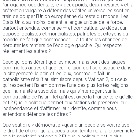
l’arrogance occidentale, le « deux poids, deux mesures » et la
prétention vulgaire à détenir des vérités universelles sont en
train de couper l’Union européenne du reste du monde. Les
États-Unis, au moins, parlent la langue unique de la force,
partout entendue, comprise — et combattue. Le débat qui
oppose localistes et mondialistes, patriotes et citoyens du
monde, ne fait que commencer. Il a toutes les chances de
dérouter les rentiers de l’écologie gauchie. Qui respecte
réellement les autres ?
Ceux qui considèrent que les musulmans sont des laïques
comme les autres et que leur religion doit se dissoudre dans
la citoyenneté, le pain et les jeux, comme l’a fait un
catholicisme réduit au simulacre depuis Vatican 2, ou ceux
qui respectent l’islam comme l’une des plus fortes religions
que l’humanité a suscitée, mais qui s’interrogent sur la
compatibilité de l’islam tel qu’il est avec la France telle qu’elle
est ? Quelle politique permet aux Nations de préserver leur
indépendance et d’affirmer leur identité, comme nous
entendons défendre les nôtres ?
Que veut dire « démocratie » quand un peuple se voit refuser
le droit de choisir qui a accès à son territoire, à la citoyenneté
et à la solidarité nationale ? Et quelle politique est la plus