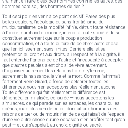
vraiment en faire d’eux des hommes comme les autres, des
hommes hors sol, des hommes de rien ?
Tout ceci pour en venir à ce point décisif. Parée des plus
belles couleurs, l’idéologie du sans-frontiérisme, du
multiculturalisme, de la mobilité infinie, détruit toute résistance
à l’ordre marchand du monde, interdit à toute société de se
constituer autrement que sur le couple production-
consommation, et à toute culture de célébrer autre chose
que l’enrichissement sans limites. Derrière elle, et sa
prétention au droit et aux droits, au respect et à la dignité, il
faut entendre l’ignorance de l’autre et l’incapacité à accepter
que d’autres peuples aient choisi de vivre autrement,
d’organiser autrement les relations homme/femme,
autrement la naissance, la vie et la mort. Comme l’affirmait
fortement René Girard, à force de célébrer toutes les
différences, nous n’en acceptons plus réellement aucune.
Toute différence qui fait réellement la différence est
dénoncée, criminalisée, censurée — nous acceptons les
simulacres, ce qui parade sur les estrades, les chars ou les
scènes, mais plus rien de ce qui donnait aux hommes des
raisons de tuer ou de mourir, rien de ce qui faisait de l’espace
d’une vie autre chose qu’une occasion d’en profiter tant qu’on
peut — et qui s’appelait, au choix, dignité ou sacré.