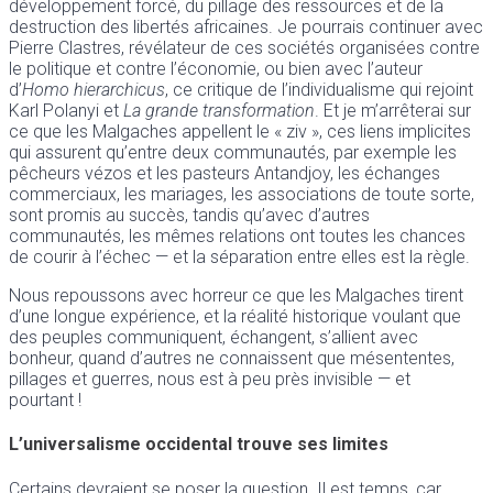
développement forcé, du pillage des ressources et de la
destruction des libertés africaines. Je pourrais continuer avec
Pierre Clastres, révélateur de ces sociétés organisées contre
le politique et contre l’économie, ou bien avec l’auteur
d’
Homo hierarchicus
, ce critique de l’individualisme qui rejoint
Karl Polanyi et
La grande transformation
. Et je m’arrêterai sur
ce que les Malgaches appellent le « ziv », ces liens implicites
qui assurent qu’entre deux communautés, par exemple les
pêcheurs vézos et les pasteurs Antandjoy, les échanges
commerciaux, les mariages, les associations de toute sorte,
sont promis au succès, tandis qu’avec d’autres
communautés, les mêmes relations ont toutes les chances
de courir à l’échec — et la séparation entre elles est la règle.
Nous repoussons avec horreur ce que les Malgaches tirent
d’une longue expérience, et la réalité historique voulant que
des peuples communiquent, échangent, s’allient avec
bonheur, quand d’autres ne connaissent que mésententes,
pillages et guerres, nous est à peu près invisible — et
pourtant !
L’universalisme occidental trouve ses limites
Certains devraient se poser la question. Il est temps, car