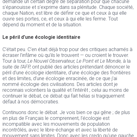
demande un certain degré de séparation pour que chacune
s’épanouisse et s’exprime dans sa plénitude. Chaque société,
chaque Nation, est libre de définir ce que et ceux à qui elle
ouvre ses portes, ce, et ceux à qui elle les ferme. Tout
dépend du moment et de la situation.
Le péril d’une écologie identitaire
C’était peu. C’en était déjà trop pour des critiques acharnés à
écraser l’infâme où qu’ils le trouvent — ou croient le trouver.
Tour à tour,
Le Nouvel Observateur, Le Point et Le Monde,
à la
suite de
l’AFP,
ont publié des articles prétendant dénoncer le
péril d’une écologie identitaire, d’une écologie des frontières
et des limites, d’une écologie enracinée, de ce que j’ai
nommé écologie des civilisations. Des articles dont je
reconnais volontiers la qualité et l’intérêt ; celui au moins de
continuer le débat, ce débat qui fait hélas si tragiquement
défaut à nos démocraties.
Continuons donc le débat. Je vois bien ce qui gêne ; de plus
en plus de Français le comprennent, l’écologie est
incompatible avec les mouvements de population
incontrôlés, avec le libre-échange et avec la liberté de
mouvement sans limites. Donc avec les credo qu’une gauche