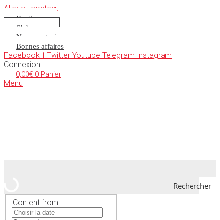
Aller au contenu
Boutique
S’abonner
Nous soutenir
Bonnes affaires
Facebook-f
Twitter
Youtube
Telegram
Instagram
Connexion
0,00
€
0
Panier
Menu
Rechercher
Content from